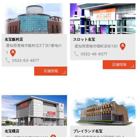
名宝飯村店
スロット名宝
愛知県豊橋市飯村北3丁目1番地の
愛知県豊橋市曙町若松120
1
0532-46-6577
0532-63-4877
店舗情報
店舗情報
名宝曙店
プレイランド名宝