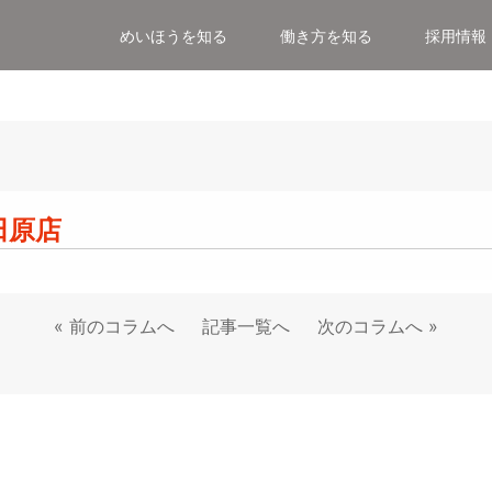
めいほうを知る
働き方を知る
採用情報
進プロジェクト
概要／アクセス
沿革
社会貢献・地域密着
募集要項
宝田原店
«
前のコラムへ
記事一覧へ
次のコラムへ
»