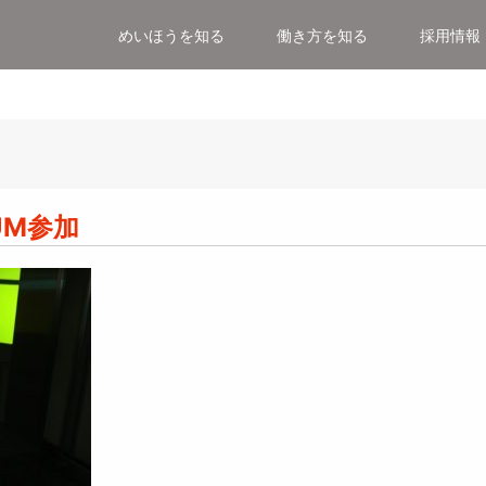
めいほうを知る
働き方を知る
採用情報
進プロジェクト
概要／アクセス
沿革
社会貢献・地域密着
募集要項
RUM参加