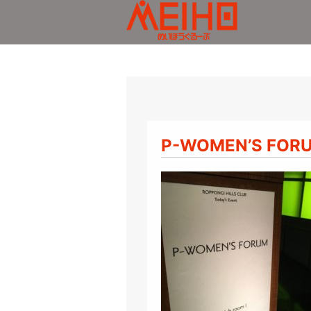
メッセージ
スタッフの一日
店舗情報
ダイバーシティ推
会社
P-WOMEN’S FO