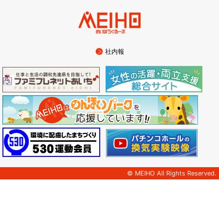
社内報
© MEIHO All Rights Reserved.