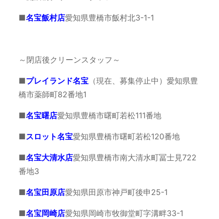
■
名宝飯村店
愛知県豊橋市飯村北3-1-1
～閉店後クリーンスタッフ～
■
プレイランド名宝
（現在、募集停止中）
愛知県豊
橋市薬師町82番地1
■
名宝曙店
愛知県豊橋市曙町若松111番地
■
スロット名宝
愛知県豊橋市曙町若松120番地
■
名宝大清水店
愛知県豊橋市南大清水町冨士見722
番地3
■
名宝田原店
愛知県田原市神戸町後申25-1
■
名宝岡崎店
愛知県岡崎市牧御堂町字溝畔33-1