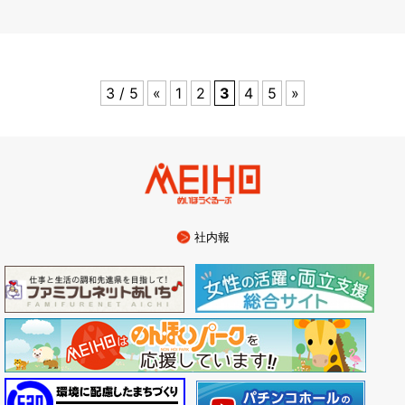
3 / 5
«
1
2
3
4
5
»
社内報