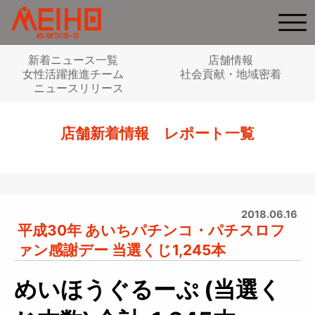
新着ニュース一覧
店舗情報
女性活躍推進チーム
社会貢献・地域密着
ニュースリリース
店舗新着情報 レポート一覧
2018.06.16
平成30年 あいちパチンコ・パチスロフ
ァン感謝デー 当選くじ1,245本
めいほうぐるーぷ (当選く