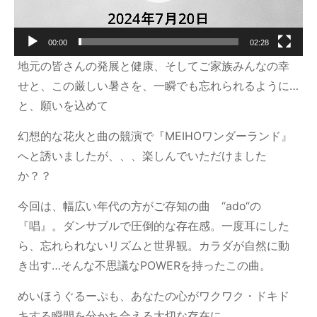
00:00
02:28
地元の皆さんの発展と健康、そしてご家族みんなの幸
せと、
この厳しい暑さを、一瞬でも忘れられるように…
と、願いを込めて
幻想的な花火と曲の競演で『MEIHOワンダーランド』
へと
誘いましたが、、、楽しんでいただけました
か？？
今回は、幅広い年代の方がご存知の曲 “ado“の
『唱』。
ダンサブルで圧倒的な存在感。一度耳にした
ら、忘れられないリズムと世界観。
カラダが自然に動
き出す…そんな不思議なPOWERを持ったこの曲。
めいほうぐるーぷも、
あなたの心がワクワク・ドキド
キする瞬間を分かち合える大切な存在に。