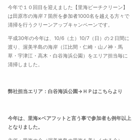
今年で１０回目を迎えました【里海ビーチクリーン】
は田原市の海岸７箇所を参加者1000名を越える方々で
清掃を行うクリーンアップキャンペーンです。
平成30年の今年は、10/6（土）10/7（日）の２日間に
渡り、渥美半島の海岸（江比間・仁崎・山ノ神・馬
草・宇津江・高木・白谷海浜公園）をエリア担当毎に
清掃しました。
弊社担当エリア：
白谷海浜公園→ＨＰはこちらより
今年は、里海×ベアフットと言う事で参加者も例年以上
となりました。