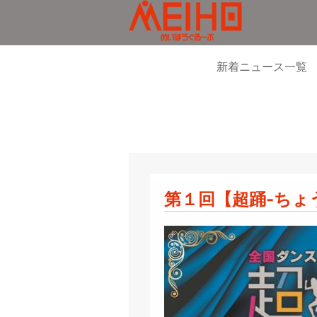
新着ニュース一覧
メッセージ
スタッフの一日
店舗情報
ダイバーシティ推
会社
第１回【超踊-ちょ